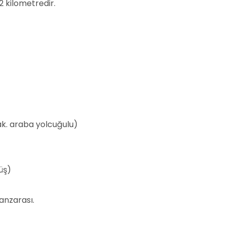
2 kilometredir.
ak. araba yolcuğulu)
üş)
anzarası.