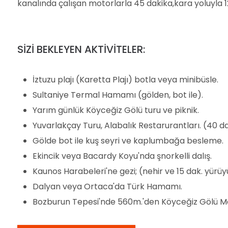
kanalında çalışan motorlarla 45 dakika,kara yoluyla 1
SİZİ BEKLEYEN AKTİVİTELER:
İztuzu plajı (Karetta Plajı) botla veya minibüsle.
Sultaniye Termal Hamamı (gölden, bot ile).
Yarım günlük Köyceğiz Gölü turu ve piknik.
Yuvarlakçay Turu, Alabalık Restarurantları. (40 d
Gölde bot ile kuş seyri ve kaplumbağa besleme.
Ekincik veya Bacardy Koyu'nda şnorkelli dalış.
Kaunos Harabeleri'ne gezi; (nehir ve 15 dak. yürüy
Dalyan veya Ortaca'da Türk Hamamı.
Bozburun Tepesi'nde 560m.'den Köyceğiz Gölü M