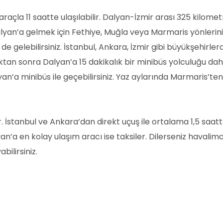
açla 11 saatte ulaşılabilir. Dalyan-İzmir arası 325 kilome
lyan’a gelmek için Fethiye, Muğla veya Marmaris yönlerini t
 de gelebilirsiniz. İstanbul, Ankara, İzmir gibi büyükşehir
ıktan sonra Dalyan’a 15 dakikalık bir minibüs yolculuğu
n’a minibüs ile geçebilirsiniz. Yaz aylarında Marmaris’ten 
İstanbul ve Ankara’dan direkt uçuş ile ortalama 1,5 saat
a en kolay ulaşım aracı ise taksiler. Dilerseniz havaliman
ilirsiniz.